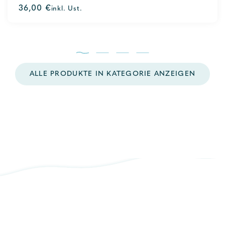
0
36,00
€
inkl. Ust.
out
of
5
ALLE PRODUKTE IN KATEGORIE ANZEIGEN