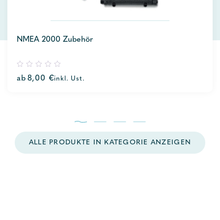
NMEA 2000 Zubehör
0
ab
8,00
€
inkl. Ust.
out
of
5
ALLE PRODUKTE IN KATEGORIE ANZEIGEN