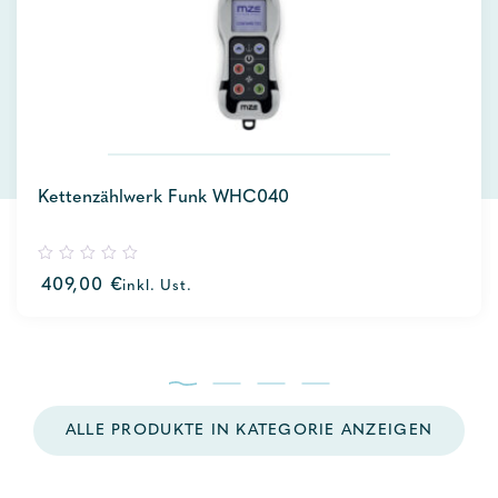
Kettenzählwerk Funk WHC040
0
409,00
€
inkl. Ust.
out
of
5
ALLE PRODUKTE IN KATEGORIE ANZEIGEN