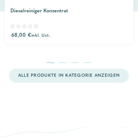
Dieselreiniger Konzentrat
0
68,00
€
inkl. Ust.
out
of
5
ALLE PRODUKTE IN KATEGORIE ANZEIGEN