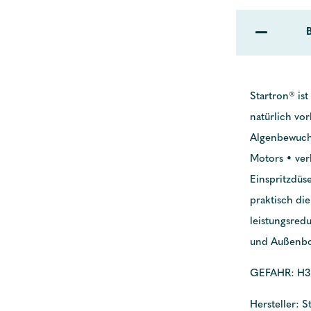
Startron® ist
natürlich vo
Algenbewuchs
Motors • verb
Einspritzdüs
praktisch di
leistungsred
und Außenbo
GEFAHR: H3
Hersteller: S