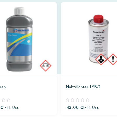
ean
Nahtdichter LYB-2
0
0
€
43,00
€
inkl. Ust.
inkl. Ust.
out
of
5