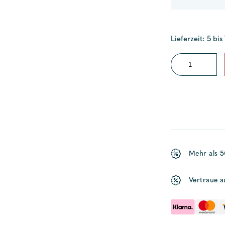
Lieferzeit: 5 bis
Startron
Diesel
und
Gasoline
Additive
Menge
Mehr als 
Vertraue a