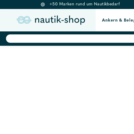
+50 Marken rund um Nautikbedarf
Ankern & Bele
Springe
Products
search
zum
Inhalt