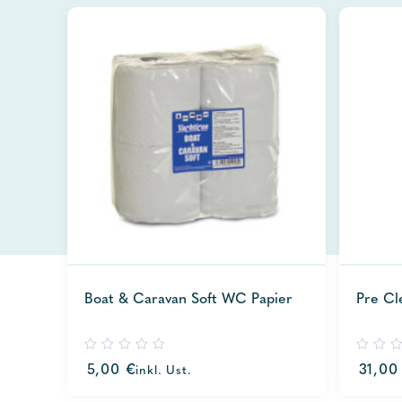
Boat & Caravan Soft WC Papier
Pre Cl
0
0
5,00
€
31,0
inkl. Ust.
out
out
of
of
5
5