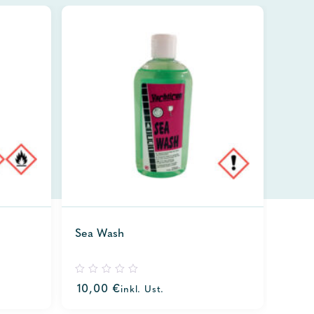
Sea Wash
0
10,00
€
inkl. Ust.
out
of
5