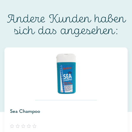
Andere Kunden haben
sich das angesehen:
Sea Champoo
0