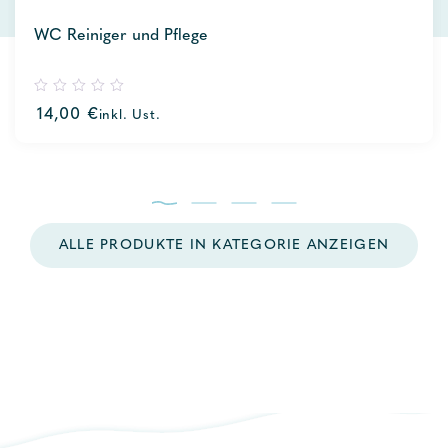
WC Reiniger und Pflege
0
14,00
€
inkl. Ust.
out
of
5
ALLE PRODUKTE IN KATEGORIE ANZEIGEN