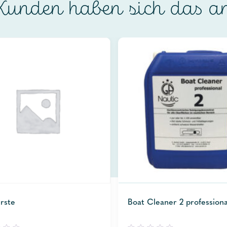
unden haben sich das a
rste
Boat Cleaner 2 professiona