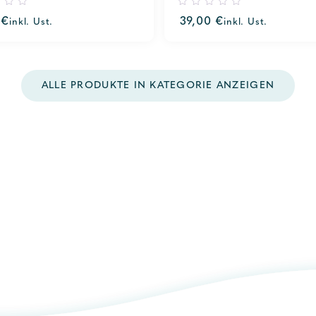
0
0
€
39,00
€
inkl. Ust.
inkl. Ust.
out
of
5
ALLE PRODUKTE IN KATEGORIE ANZEIGEN