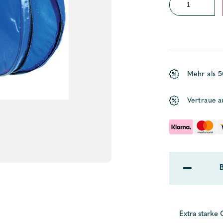
Falteimer
9
Liter
Menge
Mehr als 
Vertraue a
Extra starke 