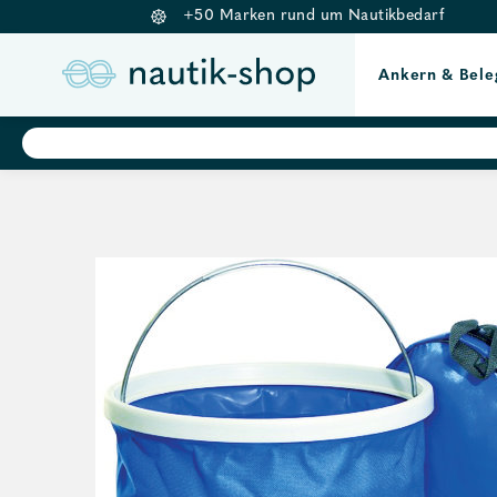
+50 Marken rund um Nautikbedarf
Ankern & Bele
Springe
Products
search
zum
Inhalt