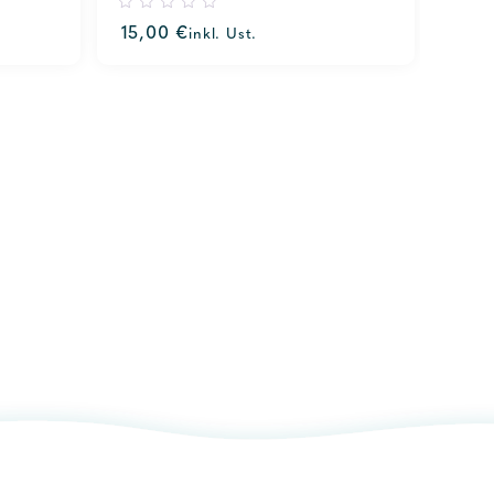
0
15,00
€
inkl. Ust.
out
of
5