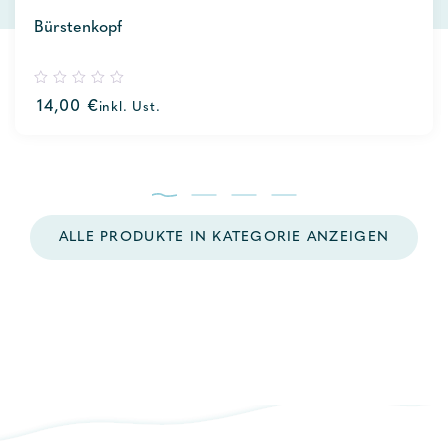
Bürstenkopf
0
14,00
€
inkl. Ust.
out
of
5
ALLE PRODUKTE IN KATEGORIE ANZEIGEN