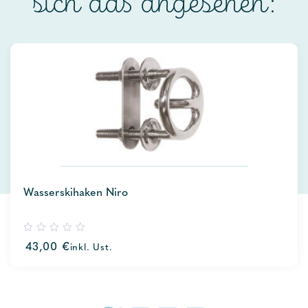
sich das angesehen:
Wasserskihaken Niro
0
43,00
€
inkl. Ust.
out
of
5