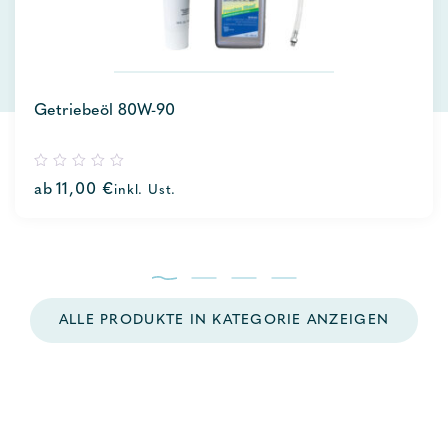
Getriebeöl 80W-90
0
ab
11,00
€
inkl. Ust.
out
of
5
ALLE PRODUKTE IN KATEGORIE ANZEIGEN