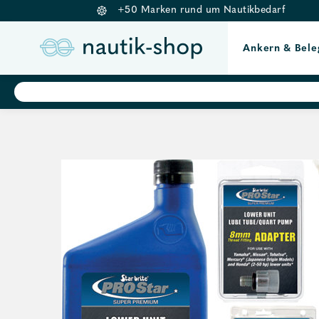
+50 Marken rund um Nautikbedarf
Ankern & Bele
Springe
Products
search
zum
Inhalt