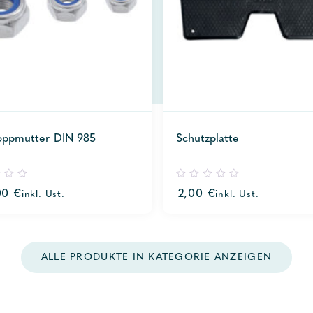
oppmutter DIN 985
Schutzplatte
0
00
€
2,00
€
inkl. Ust.
inkl. Ust.
out
of
5
ALLE PRODUKTE IN KATEGORIE ANZEIGEN