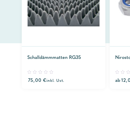
Schalldämmmatten RG35
Nirost
0
0
75,00
€
ab
12,
inkl. Ust.
out
out
of
of
5
5