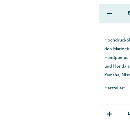
Hochdrucköl 
den Marinebe
Handpumpe f
und Honda ab
Yamaha, Niss
Hersteller: