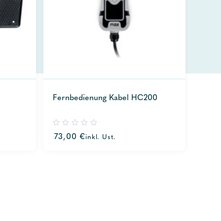
Fernbedienung Kabel HC200
0
73,00
€
inkl. Ust.
out
of
5