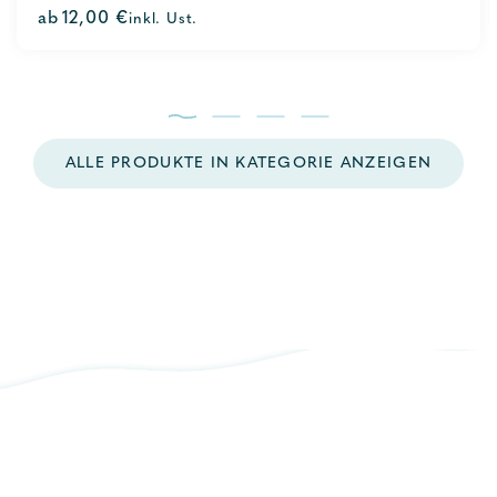
0
ab
12,00
€
inkl. Ust.
out
of
5
ALLE PRODUKTE IN KATEGORIE ANZEIGEN