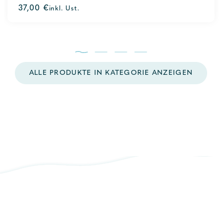
0
37,00
€
inkl. Ust.
out
of
5
ALLE PRODUKTE IN KATEGORIE ANZEIGEN