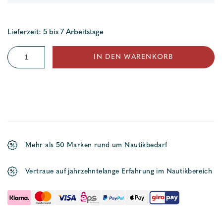
Lieferzeit: 5 bis 7 Arbeitstage
Stecker
IN DEN WARENKORB
für
Kabel
einadrig
Menge
Mehr als 50 Marken rund um Nautikbedarf
Vertraue auf jahrzehntelange Erfahrung im Nautikbereich