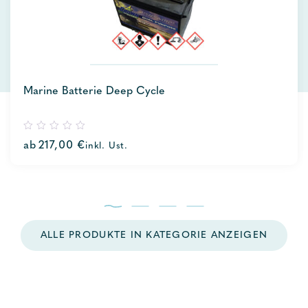
Marine Batterie Deep Cycle
0
ab
217,00
€
inkl. Ust.
out
of
5
ALLE PRODUKTE IN KATEGORIE ANZEIGEN