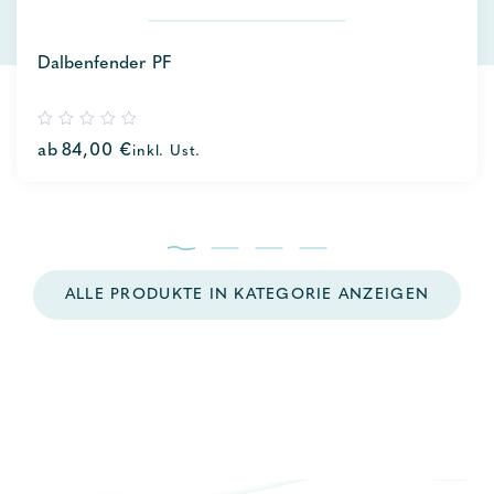
Dalbenfender PF
0
ab
84,00
€
inkl. Ust.
out
of
5
ALLE PRODUKTE IN KATEGORIE ANZEIGEN