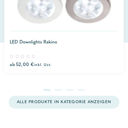
LED Downlights Rakino
0
ab
52,00
€
inkl. Ust.
out
of
5
ALLE PRODUKTE IN KATEGORIE ANZEIGEN