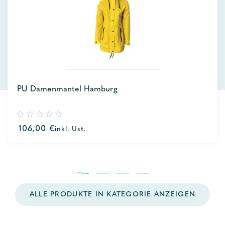
PU Damenmantel Hamburg
0
106,00
€
inkl. Ust.
out
of
5
ALLE PRODUKTE IN KATEGORIE ANZEIGEN