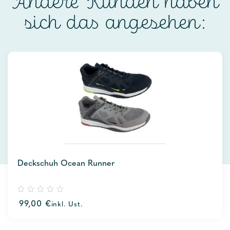
Andere Kunden haben
sich das angesehen:
Deckschuh Ocean Runner
0
99,00
€
inkl. Ust.
out
of
5