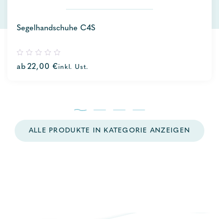
Segelhandschuhe C4S
0
ab
22,00
€
inkl. Ust.
out
of
5
ALLE PRODUKTE IN KATEGORIE ANZEIGEN