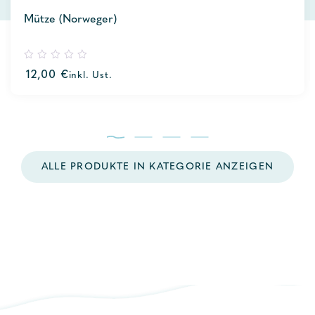
Mütze (Norweger)
0
12,00
€
inkl. Ust.
out
of
5
ALLE PRODUKTE IN KATEGORIE ANZEIGEN