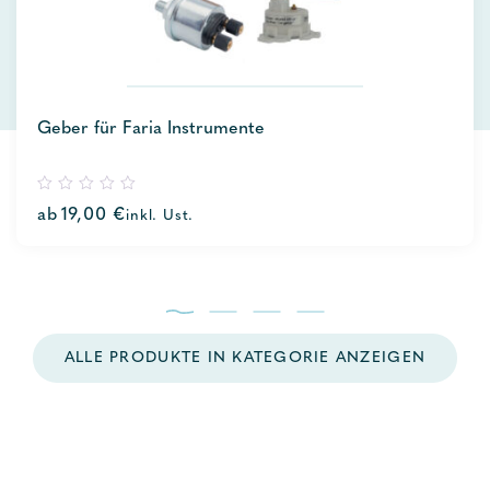
Geber für Faria Instrumente
0
ab
19,00
€
inkl. Ust.
out
of
5
ALLE PRODUKTE IN KATEGORIE ANZEIGEN