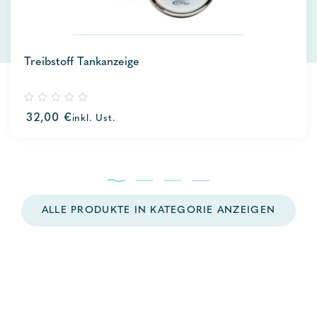
Treibstoff Tankanzeige
0
32,00
€
inkl. Ust.
out
of
5
ALLE PRODUKTE IN KATEGORIE ANZEIGEN