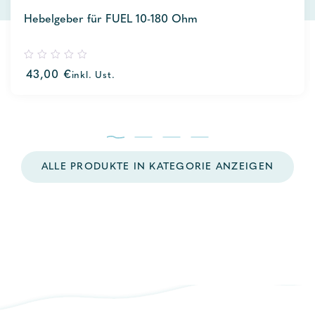
Hebelgeber für FUEL 10-180 Ohm
0
43,00
€
inkl. Ust.
out
of
5
ALLE PRODUKTE IN KATEGORIE ANZEIGEN