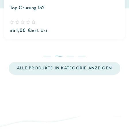
Top Cruising 152
0
ab
1,00
€
inkl. Ust.
out
of
5
ALLE PRODUKTE IN KATEGORIE ANZEIGEN