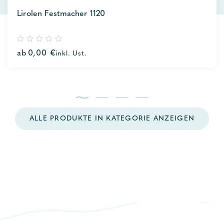
Lirolen Festmacher 1120
0
ab
0,00
€
inkl. Ust.
out
of
5
ALLE PRODUKTE IN KATEGORIE ANZEIGEN