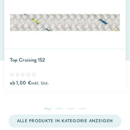
Top Cruising 152
0
ab
1,00
€
inkl. Ust.
out
of
5
ALLE PRODUKTE IN KATEGORIE ANZEIGEN