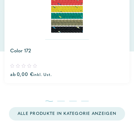
Color 172
0
ab
0,00
€
inkl. Ust.
out
of
5
ALLE PRODUKTE IN KATEGORIE ANZEIGEN