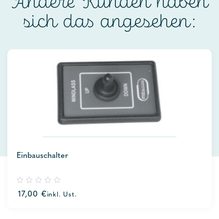
Andere Kunden haben
sich das angesehen:
Einbauschalter
0
17,00
€
inkl. Ust.
out
of
5