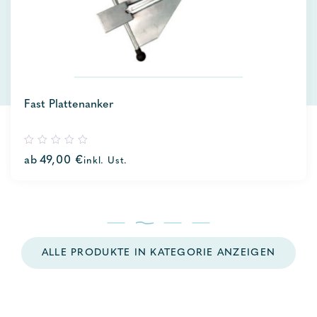
Fast Plattenanker
0
ab
49,00
€
inkl. Ust.
out
of
5
ALLE PRODUKTE IN KATEGORIE ANZEIGEN