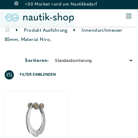
+50 Marken rund um Nautikbedarf
ANKERN & BELEGEN
BOJE & FENDER
Springe
Produkt Ausführung
Innendurchmesser
RETTUNGSWESTEN
zum
85mm, Material Niro,
BEKLEIDUNG
Inhalt
AUSSENBORDMOTOREN
Sortieren:
ZUBEHÖR
FILTER EINBLENDEN