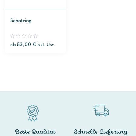
Schotring
0
ab
53,00
€
inkl. Ust.
out
of
5
Beste Qualität
Schnelle Lieferung