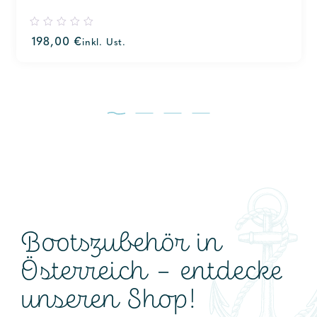
0
198,00
€
inkl. Ust.
out
of
5
Bootszubehör in
Österreich – entdecke
unseren Shop!