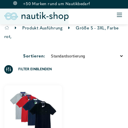
+50 Marken rund um Nautikbedarf
ANKERN & BELEGEN
BOJE & FENDER
Springe
Produkt Ausführung
Größe S - 3XL, Farbe
RETTUNGSWESTEN
zum
rot,
BEKLEIDUNG
Inhalt
AUSSENBORDMOTOREN
Sortieren:
ZUBEHÖR
FILTER EINBLENDEN