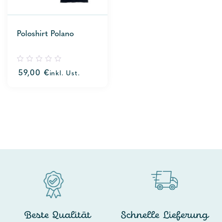
Poloshirt Polano
0
59,00
€
inkl. Ust.
out
of
5
Beste Qualität
Schnelle Lieferung