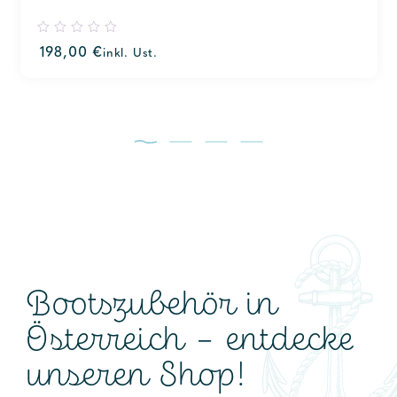
0
198,00
€
inkl. Ust.
out
of
5
Bootszubehör in
Österreich – entdecke
unseren Shop!