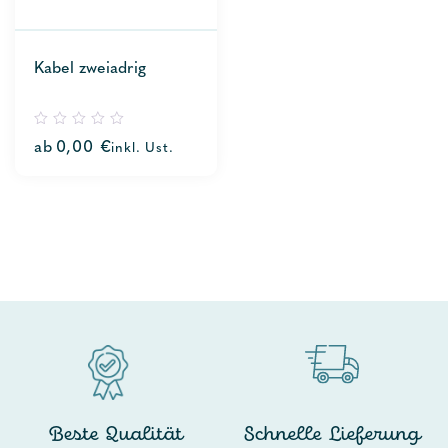
Kabel zweiadrig
0
ab
0,00
€
inkl. Ust.
out
of
5
Beste Qualität
Schnelle Lieferung