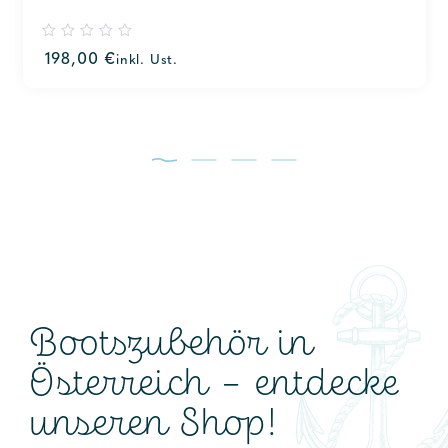
0
198,00
€
inkl. Ust.
out
of
5
Bootszubehör in
Österreich – entdecke
unseren Shop!