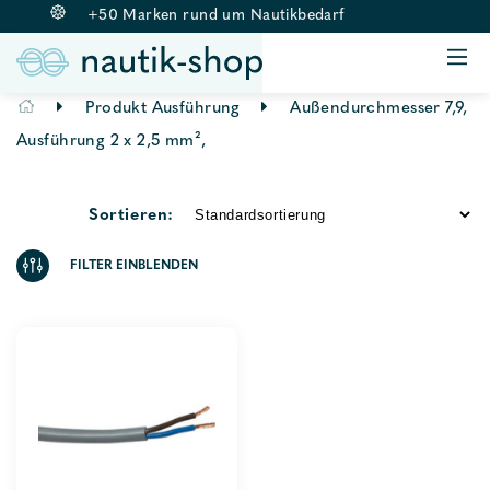
+50 Marken rund um Nautikbedarf
ANKERN & BELEGEN
BOJE & FENDER
Springe
Produkt Ausführung
Außendurchmesser 7,9,
RETTUNGSWESTEN
zum
Ausführung 2 x 2,5 mm²,
BEKLEIDUNG
Inhalt
AUSSENBORDMOTOREN
Sortieren:
ZUBEHÖR
FILTER EINBLENDEN