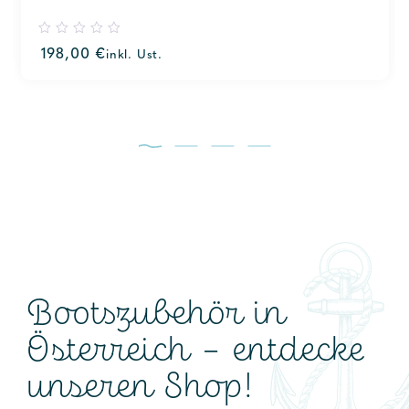
0
198,00
€
inkl. Ust.
out
of
5
Bootszubehör in
Österreich – entdecke
unseren Shop!