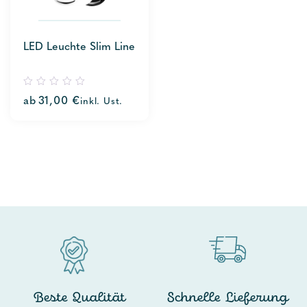
LED Leuchte Slim Line
0
ab
31,00
€
inkl. Ust.
out
of
5
Beste Qualität
Schnelle Lieferung