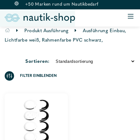
+50 Marken rund um Nautikbedarf
ANKERN & BELEGEN
BOJE & FENDER
Springe
Produkt Ausführung
Ausführung Einbau,
RETTUNGSWESTEN
zum
Lichtfarbe weiß, Rahmenfarbe PVC schwarz,
BEKLEIDUNG
Inhalt
AUSSENBORDMOTOREN
Sortieren:
ZUBEHÖR
FILTER EINBLENDEN