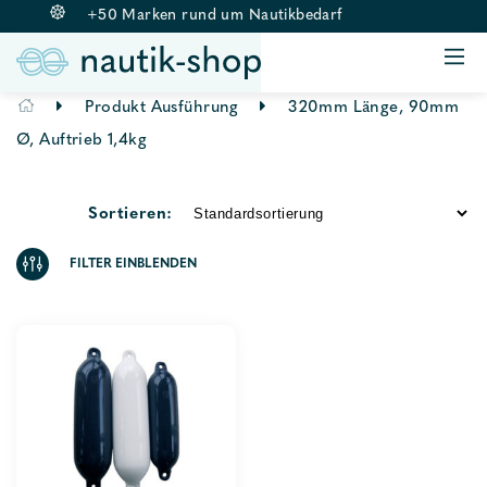
+50 Marken rund um Nautikbedarf
ANKERN & BELEGEN
BOJE & FENDER
Springe
Produkt Ausführung
320mm Länge, 90mm
RETTUNGSWESTEN
zum
Ø, Auftrieb 1,4kg
BEKLEIDUNG
Inhalt
AUSSENBORDMOTOREN
Sortieren:
ZUBEHÖR
FILTER EINBLENDEN