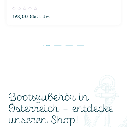
0
198,00
€
inkl. Ust.
out
of
5
Bootszubehör in
Österreich – entdecke
unseren Shop!