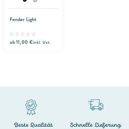
Fender Light
0
ab
11,00
€
inkl. Ust.
out
of
5
Beste Qualität
Schnelle Lieferung