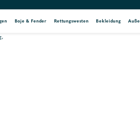
gen
Boje & Fender
Rettungswesten
Bekleidung
Auße
g,