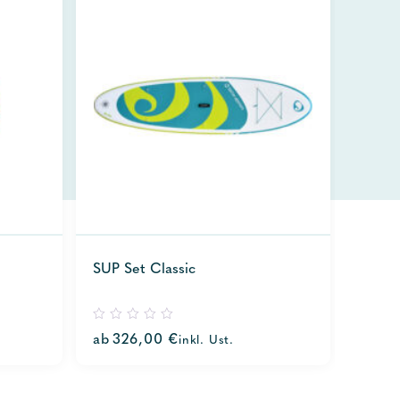
SUP Set Classic
0
ab
326,00
€
inkl. Ust.
out
of
5