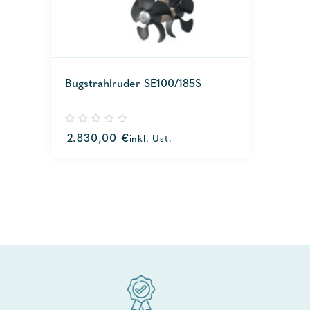
Bugstrahlruder SE100/185S
0
2.830,00
€
inkl. Ust.
out
of
5