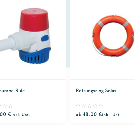
npumpe Rule
Rettungsring Solas
0
,00
€
ab
48,00
€
inkl. Ust.
inkl. Ust.
out
of
5