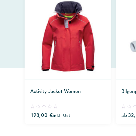
Activity Jacket Women
Bilge
0
0
198,00
€
ab
32
inkl. Ust.
out
out
of
of
5
5